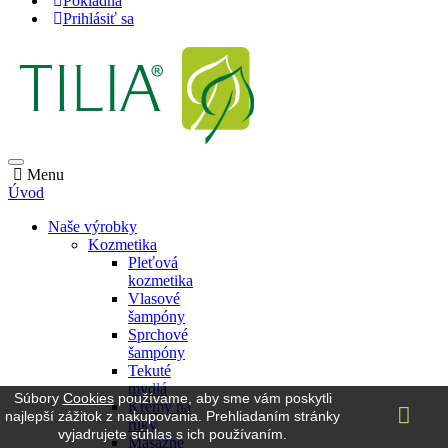
Pokladňa
Prihlásiť sa
Menu
Úvod
Naše výrobky
Kozmetika
Pleťová
kozmetika
Vlasové
šampóny
Sprchové
šampóny
Tekuté
mydlá
Súbory
Cookies
používame, aby sme vám poskytli
Krémy na
najlepší zážitok z nakupovania. Prehliadaním stránky
ruky
vyjadrujete súhlas s ich používaním.
Masážne