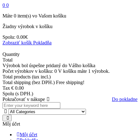
0
0
Máte
0
item(s)
vo Vašom košíku
Žiadny výrobok v košíku
Spolu:
0.00€
Zobraziť košík
Pokladňa
Quantity
Total
Výrobok bol úspešne pridaný do Vášho košíka
Počet výrobkov v košíku:
0
V košíku máte 1 výrobok.
Total products (tax incl.)
Total shipping (bez DPH.)
Free shipping!
Tax
€ 0.00
Spolu (s DPH.)
Pokračovať v nákupe
Do pokladne
Môj účet
Môj účet