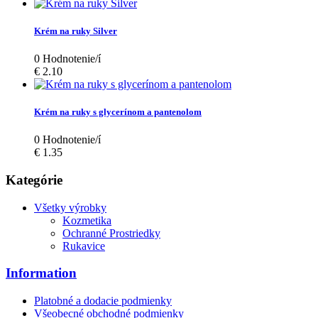
Krém na ruky Silver
0
Hodnotenie/í
€ 2.10
Krém na ruky s glycerínom a pantenolom
0
Hodnotenie/í
€ 1.35
Kategórie
Všetky výrobky
Kozmetika
Ochranné Prostriedky
Rukavice
Information
Platobné a dodacie podmienky
Všeobecné obchodné podmienky