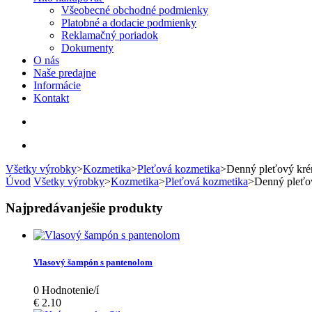
Všeobecné obchodné podmienky
Platobné a dodacie podmienky
Reklamačný poriadok
Dokumenty
O nás
Naše predajne
Informácie
Kontakt
Všetky výrobky
>
Kozmetika
>
Pleťová kozmetika
>
Denný pleťový kr
Úvod
Všetky výrobky
>
Kozmetika
>
Pleťová kozmetika
>
Denný pleťo
Najpredávanješie produkty
Vlasový šampón s pantenolom
0
Hodnotenie/í
€ 2.10