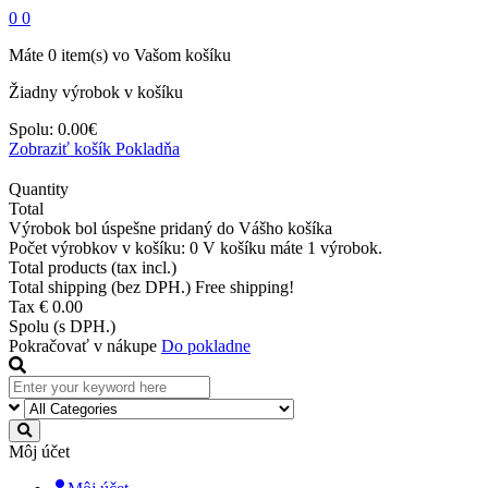
0
0
Máte
0
item(s)
vo Vašom košíku
Žiadny výrobok v košíku
Spolu:
0.00€
Zobraziť košík
Pokladňa
Quantity
Total
Výrobok bol úspešne pridaný do Vášho košíka
Počet výrobkov v košíku:
0
V košíku máte 1 výrobok.
Total products (tax incl.)
Total shipping (bez DPH.)
Free shipping!
Tax
€ 0.00
Spolu (s DPH.)
Pokračovať v nákupe
Do pokladne
Môj účet