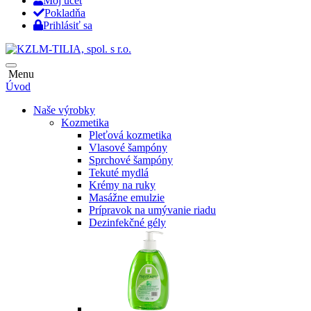
Môj účet
Pokladňa
Prihlásiť sa
Menu
Úvod
Naše výrobky
Kozmetika
Pleťová kozmetika
Vlasové šampóny
Sprchové šampóny
Tekuté mydlá
Krémy na ruky
Masážne emulzie
Prípravok na umývanie riadu
Dezinfekčné gély