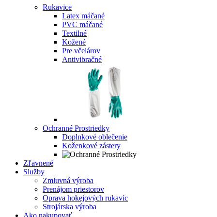
Rukavice
Latex máčané
PVC máčané
Textilné
Kožené
Pre včelárov
Antivibračné
Ochranné Prostriedky
Doplnkové oblečenie
Koženkové zástery
Zľavnené
Služby
Zmluvná výroba
Prenájom priestorov
Oprava hokejových rukavíc
Strojárska výroba
Ako nakupovať