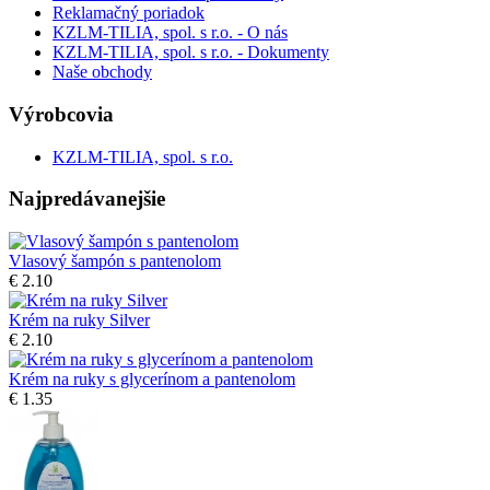
Reklamačný poriadok
KZLM-TILIA, spol. s r.o. - O nás
KZLM-TILIA, spol. s r.o. - Dokumenty
Naše obchody
Výrobcovia
KZLM-TILIA, spol. s r.o.
Najpredávanejšie
Vlasový šampón s pantenolom
€ 2.10
Krém na ruky Silver
€ 2.10
Krém na ruky s glycerínom a pantenolom
€ 1.35